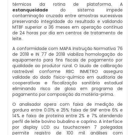
térmicos da rotina de plataforma. A
Artesiano
Laboratório Para Análise De Água Potável
Fabricante De Desmineralizador De Água
estanqueidade
do sistema impede
contaminação cruzada entre amostras sucessivas
Sistema De Tratamento De Água Osmose
preservando integridade do resultado e validando
Laudo De Análise De Água Potável
Desmineralizador De Água Portátil
MTBF superior a 36 meses em operação contínua
Reversa
de 24 horas por dia em centros de tratamento de
leite.
Onde Fazer Análise De Água Em Sp
Distribuidor De Abrandador
Tratamento De Água De Caldeiras
A conformidade com MAPA Instrução Normativa 76
Industriais
de 2018 e IN 77 de 2018 viabiliza homologação do
Quanto Custa Para Fazer Análise De Agua
Fabricante De Resina De Troca Iônica
equipamento para fins fiscais de pagamento por
qualidade ao produtor rural. O laudo de calibração
Tratamento De Água De Trocador De Calor
Quanto Custa Uma Análise De Água De
Fabricantes De Abrandadores
rastreável conforme RBC INMETRO assegura
validade do dado físico-químico em auditoria de
Poço
Tratamento De Água Para Caldeira A Vapor
cooperativas e fiscalização sanitária estadual
Filtro De Água Osmose Reversa
eliminando risco de glosa em programa de
Teste De Água Potável
pagamento por composição da matéria-prima.
Tratamento De Água Para Caldeiras
Filtro De Osmose Reversa
O analisador opera com faixa de medição de
gordura entre 0.01% e 25% faixa de SNF entre 6% e
Tratamento Químico De Água Para
14% e faixa de proteína entre 2% e 7% atendendo
Filtro Desferrizador
Caldeiras
perfil de leite bovino bubalino e caprino. A interface
por display LCD ou touchscreen 7 polegadas
permite registro de 100 mil análises com
Abrandador