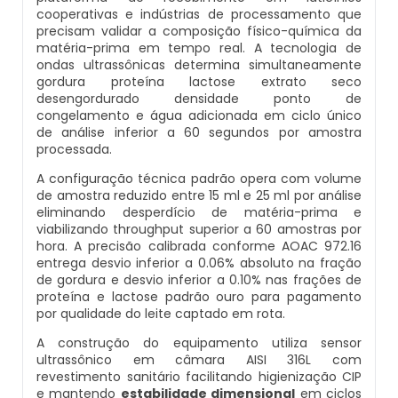
Estação Compacta De Tratamento De
Empresa De Análise De Água
Abrandador Residencial
Filtro Deionizador Aquário
Filtro Para Remover Ferro E Manganês
cooperativas e indústrias de processamento que
Efluentes Industriais
precisam validar a composição físico-química da
matéria-prima em tempo real. A tecnologia de
Empresas Que Fazem Análise De Água
Abrandador Manual
Deionizador Permution Manual
Filtro Para Remoção De Ferro Na Água
ondas ultrassônicas determina simultaneamente
Laboratório Análise De Efluentes
gordura proteína lactose extrato seco
desengordurado densidade ponto de
Kit Análise De Agua Doce
Desmineralizador De Água
Deionizador De Ar
Líquido Neutralizador De Ferrugem
Laboratório De Análise De Efluentes
congelamento e água adicionada em ciclo único
de análise inferior a 60 segundos por amostra
Kit Análise De Água Piscicultura
Desmineralizador De Água Industrial
Deionizador A Venda
Elemento Filtrante Para Remoção De Ferro
processada.
Laboratório De Análise De Efluentes Em Sp
A configuração técnica padrão opera com volume
Kit Análise De Agua Piscina
Desmineralizador Industrial
Onde Comprar Deionizador
Removedor De Tinta Óleo Em Ferro
de amostra reduzido entre 15 ml e 25 ml por análise
Estação De Tratamento De Efluentes Ete Sp
eliminando desperdício de matéria-prima e
viabilizando throughput superior a 60 amostras por
Kit Para Análise De Água
Desmineralizador Preço
Preço De Deionizador
Removedor De Tinta Ferro
hora. A precisão calibrada conforme AOAC 972.16
Ete Estação De Tratamento De Efluentes Sp
entrega desvio inferior a 0.06% absoluto na fração
de gordura e desvio inferior a 0.10% nas frações de
Laboratorio Análise Agua
Desmineralizador De Água Preço
Deionizador Em Sp
Removedor De Ferrugem De Ferro
proteína e lactose padrão ouro para pagamento
Ete Efluentes
por qualidade do leite captado em rota.
Laboratório Análise De Água
Filtro Abrandador Preço
Comprar Deionizador De Água
Elemento Filtrante Cartucho
A construção do equipamento utiliza sensor
Resinas De Troca Iônica Para Deionizadores
ultrassônico em câmara AISI 316L com
revestimento sanitário facilitando higienização CIP
Laboratório De Análise De Água
Filtro Abrandador Residencial
Deionizador Industrial
Elementos Filtrantes Para Água
Sistema De Tratamento De Água De Poço
e mantendo
estabilidade dimensional
em ciclos