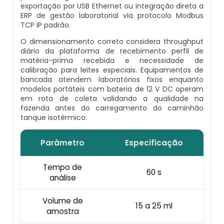
Venda De Osmose Reversa
exportação por USB Ethernet ou integração direta a
ERP de gestão laboratorial via protocolo Modbus
Desmineralizador
TCP IP padrão.
Carvão Ativado Granulado
O dimensionamento correto considera throughput
Filtro De Agua Alta Vazão
diário da plataforma de recebimento perfil de
Comprar Filtro De Osmose Reversa
matéria-prima recebida e necessidade de
calibração para leites especiais. Equipamentos de
Filtro De Fibra De Vidro
Distribuidor De Osmose Reversa
bancada atendem laboratórios fixos enquanto
modelos portáteis com bateria de 12 V DC operam
em rota de coleta validando a qualidade na
Filtro De Água Industrial
Distribuidor De Osmose Reversa De
fazenda antes do carregamento do caminhão
Tratamento De Água
tanque isotérmico.
Filtro De Água Industrial Preço
Filtro Para Poço Artesiano Com Carvão
Parâmetro
Especificação
Ativado
Filtro De Água Para Indústria
Tempo de
60 s
análise
Membrana De Osmose Reversa
Filtro De Água Para Poço Artesiano
Volume de
15 a 25 ml
Osmose Reversa
Filtro De Água Para Poço Artesiano Preço
amostra