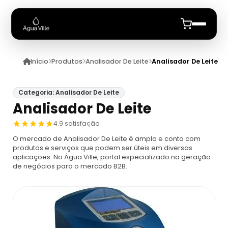
Início
Produtos
Analisador De Leite
Analisador De Leite
Início
Quem Somos
Categoria: Analisador De Leite
Analisador De Leite
Produtos
4.9 satisfação
O mercado de Analisador De Leite é amplo e conta com
Analisador De Leite
Anuncie
produtos e serviços que podem ser úteis em diversas
aplicações. No Água Ville, portal especializado na geração
de negócios para o mercado B2B.
Analisador De Leite
Analisador De Particulas
Analisador De Leite Ekomilk
Analisador De Partículas Para Comprar
Analise De Agua
Analisador De Leite Lactoscan Mcc
Contador De Agua Particular
Análise De Água
Analise De Efluentes