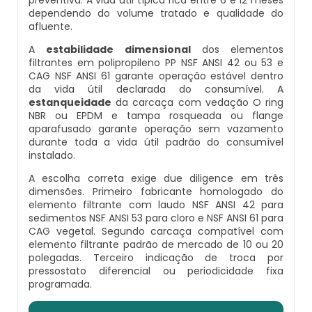
Venda De Osmose Reversa
dependendo do volume tratado e qualidade do
afluente.
Desmineralizador
Carvão Ativado Granulado
A
estabilidade dimensional
dos elementos
filtrantes em polipropileno PP NSF ANSI 42 ou 53 e
Filtro De Agua Alta Vazão
Comprar Filtro De Osmose Reversa
CAG NSF ANSI 61 garante operação estável dentro
da vida útil declarada do consumível. A
estanqueidade
da carcaça com vedação O ring
Filtro De Fibra De Vidro
Distribuidor De Osmose Reversa
NBR ou EPDM e tampa rosqueada ou flange
aparafusado garante operação sem vazamento
durante toda a vida útil padrão do consumível
Filtro De Água Industrial
Distribuidor De Osmose Reversa De
instalado.
Tratamento De Água
A escolha correta exige due diligence em três
Filtro De Água Industrial Preço
dimensões. Primeiro fabricante homologado do
Filtro Para Poço Artesiano Com Carvão
elemento filtrante com laudo NSF ANSI 42 para
Ativado
Filtro De Água Para Indústria
sedimentos NSF ANSI 53 para cloro e NSF ANSI 61 para
CAG vegetal. Segundo carcaça compatível com
elemento filtrante padrão de mercado de 10 ou 20
Membrana De Osmose Reversa
Filtro De Água Para Poço Artesiano
polegadas. Terceiro indicação de troca por
pressostato diferencial ou periodicidade fixa
programada.
Osmose Reversa
Filtro De Água Para Poço Artesiano Preço