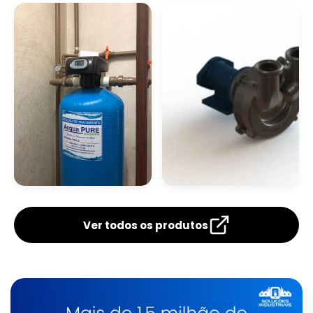
Filtro Para Remover
Filtro Para Remover
Ferro
Ferro E Manganês
Filtro Para Remoção
Líquido
De Ferro Na Água
Neutralizador De
Ferrugem
Ver todos os produtos