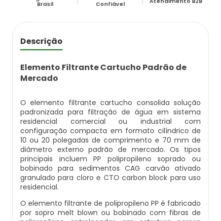
Estação Compacta De Tratamento De
Atendimento B2B
Empresa De Análise De Água
Abrandador Residencial
Filtro Deionizador Aquário
Filtro Para Remover Ferro E Manganês
Brasil
Confiável
Efluentes Industriais
Empresas Que Fazem Análise De Água
Abrandador Manual
Deionizador Permution Manual
Filtro Para Remoção De Ferro Na Água
Laboratório Análise De Efluentes
Descrição
Kit Análise De Agua Doce
Desmineralizador De Água
Deionizador De Ar
Líquido Neutralizador De Ferrugem
Laboratório De Análise De Efluentes
Elemento Filtrante Cartucho Padrão de
Mercado
Kit Análise De Água Piscicultura
Desmineralizador De Água Industrial
Deionizador A Venda
Elemento Filtrante Para Remoção De Ferro
Laboratório De Análise De Efluentes Em Sp
O elemento filtrante cartucho consolida solução
Kit Análise De Agua Piscina
Desmineralizador Industrial
Onde Comprar Deionizador
Removedor De Tinta Óleo Em Ferro
padronizada para filtração de água em sistema
Estação De Tratamento De Efluentes Ete Sp
residencial comercial ou industrial com
configuração compacta em formato cilíndrico de
Kit Para Análise De Água
Desmineralizador Preço
Preço De Deionizador
Removedor De Tinta Ferro
10 ou 20 polegadas de comprimento e 70 mm de
Ete Estação De Tratamento De Efluentes Sp
diâmetro externo padrão de mercado. Os tipos
Laboratorio Análise Agua
Desmineralizador De Água Preço
Deionizador Em Sp
Removedor De Ferrugem De Ferro
principais incluem PP polipropileno soprado ou
Ete Efluentes
bobinado para sedimentos CAG carvão ativado
granulado para cloro e CTO carbon block para uso
Laboratório Análise De Água
Filtro Abrandador Preço
Comprar Deionizador De Água
Elemento Filtrante Cartucho
residencial.
Resinas De Troca Iônica Para Deionizadores
O elemento filtrante de polipropileno PP é fabricado
Laboratório De Análise De Água
Filtro Abrandador Residencial
Deionizador Industrial
Elementos Filtrantes Para Água
por sopro melt blown ou bobinado com fibras de
Sistema De Tratamento De Água De Poço