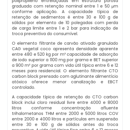
polipropileno entrelaçadas em estrutura porosa
Artesiano
graduada com retenção nominal entre 1 e 50 μm
Laboratório Para Análise De Água Potável
Fabricante De Desmineralizador De Água
conforme aplicação. A capacidade típica de
retenção de sedimentos é entre 30 e 100 g de
Sistema De Tratamento De Água Osmose
sólidos por elemento de 10 polegadas com perda
Laudo De Análise De Água Potável
Desmineralizador De Água Portátil
Reversa
de carga limite entre 1 e 2 bar para indicação de
troca preventiva do consumível.
Onde Fazer Análise De Água Em Sp
Distribuidor De Abrandador
Tratamento De Água De Caldeiras
O elemento filtrante de carvão ativado granulado
Industriais
CAG vegetal coco apresenta densidade aparente
Quanto Custa Para Fazer Análise De Agua
Fabricante De Resina De Troca Iônica
entre 480 e 520 kg por m³ capacidade de adsorção
de iodo superior a 1100 mg por grama e BET superior
Tratamento De Água De Trocador De Calor
a 900 m² por grama com vida útil típica entre 6 e 12
Quanto Custa Uma Análise De Água De
Fabricantes De Abrandadores
meses para residencial. O elemento filtrante CTO
Poço
carbon block prensado com aglutinante alimentício
Tratamento De Água Para Caldeira A Vapor
atóxico oferece menor canalização e EBCT
Filtro De Água Osmose Reversa
controlado.
Teste De Água Potável
Tratamento De Água Para Caldeiras
A capacidade típica de retenção do CTO carbon
Filtro De Osmose Reversa
block inclui cloro residual livre entre 4000 e 8000
litros conforme concentração afluente
Tratamento Químico De Água Para
trihalometanos THM entre 2000 e 5000 litros COV
Filtro Desferrizador
Caldeiras
entre 2000 e 4000 litros e partículas em suspensão
entre 30 e 100 g de sólidos antes da troca
Abrandador
preventiva. A vida útil típica fica entre 6 e 12 meses