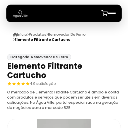
Início
Produtos
Removedor De Ferro
Início
Elemento Filtrante Cartucho
Quem Somos
Categoria: Removedor De Ferro
Elemento Filtrante
Produtos
Cartucho
Analisador De Leite
Anuncie
4.9 satisfação
O mercado de Elemento Filtrante Cartucho é amplo e conta
Analisador De Leite
Analisador De Particulas
com produtos e serviços que podem ser úteis em diversas
aplicações. No Água Ville, portal especializado na geração
de negócios para o mercado B2B.
Analisador De Leite Ekomilk
Analisador De Partículas Para Comprar
Analise De Agua
Analisador De Leite Lactoscan Mcc
Contador De Agua Particular
Análise De Água
Analise De Efluentes