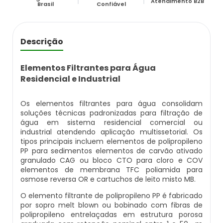
Estação Compacta De Tratamento De
Atendimento B2B
Empresa De Análise De Água
Abrandador Residencial
Filtro Deionizador Aquário
Filtro Para Remover Ferro E Manganês
Brasil
Confiável
Efluentes Industriais
Empresas Que Fazem Análise De Água
Abrandador Manual
Deionizador Permution Manual
Filtro Para Remoção De Ferro Na Água
Laboratório Análise De Efluentes
Descrição
Kit Análise De Agua Doce
Desmineralizador De Água
Deionizador De Ar
Líquido Neutralizador De Ferrugem
Laboratório De Análise De Efluentes
Elementos Filtrantes para Água
Residencial e Industrial
Kit Análise De Água Piscicultura
Desmineralizador De Água Industrial
Deionizador A Venda
Elemento Filtrante Para Remoção De Ferro
Laboratório De Análise De Efluentes Em Sp
Os elementos filtrantes para água consolidam
Kit Análise De Agua Piscina
Desmineralizador Industrial
Onde Comprar Deionizador
Removedor De Tinta Óleo Em Ferro
soluções técnicas padronizadas para filtração de
Estação De Tratamento De Efluentes Ete Sp
água em sistema residencial comercial ou
industrial atendendo aplicação multissetorial. Os
Kit Para Análise De Água
Desmineralizador Preço
Preço De Deionizador
Removedor De Tinta Ferro
tipos principais incluem elementos de polipropileno
Ete Estação De Tratamento De Efluentes Sp
PP para sedimentos elementos de carvão ativado
Laboratorio Análise Agua
Desmineralizador De Água Preço
Deionizador Em Sp
Removedor De Ferrugem De Ferro
granulado CAG ou bloco CTO para cloro e COV
Ete Efluentes
elementos de membrana TFC poliamida para
osmose reversa OR e cartuchos de leito misto MB.
Laboratório Análise De Água
Filtro Abrandador Preço
Comprar Deionizador De Água
Elemento Filtrante Cartucho
Resinas De Troca Iônica Para Deionizadores
O elemento filtrante de polipropileno PP é fabricado
por sopro melt blown ou bobinado com fibras de
Laboratório De Análise De Água
Filtro Abrandador Residencial
Deionizador Industrial
Elementos Filtrantes Para Água
polipropileno entrelaçadas em estrutura porosa
Sistema De Tratamento De Água De Poço