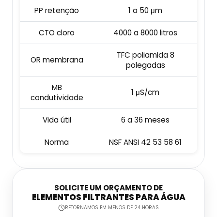
Osmose Reversa Dessalinização
Filtro Para Ferro Na Água
PP retenção
1 a 50 μm
CTO cloro
4000 a 8000 litros
Osmose Reversa Industrial
Filtro Para Poço Artesiano Alta Vazão
TFC poliamida 8
Osmose Reversa Industrial A Venda
Filtro Para Remoção De Ferro
OR membrana
polegadas
Estação De Tratamento De Água Eta
Filtro Para Remoção De Fluoreto
MB
1 μS/cm
condutividade
Estação De Tratamento De Água Industrial
Filtros Para Estação De Tratamento De
Vida útil
6 a 36 meses
Água
Estação Tratamento De Água
Norma
NSF ANSI 42 53 58 61
Estação Tratamento De Água Compacta
SOLICITE UM ORÇAMENTO DE
ELEMENTOS FILTRANTES PARA ÁGUA
RETORNAMOS EM MENOS DE 24 HORAS