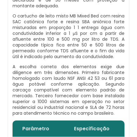
Venda De Osmose Reversa
montante adequada.
Desmineralizador
O cartucho de leito misto MB Mixed Bed com resina
Carvão Ativado Granulado
SAC catiônica forte e resina SBA aniônica forte
misturadas em proporção 1 1 entrega água com
Filtro De Agua Alta Vazão
Comprar Filtro De Osmose Reversa
condutividade inferior a 1 μS por cm a partir de
afluente entre 100 e 500 mg por litro de TDS. A
capacidade típica fica entre 50 e 500 litros de
Filtro De Fibra De Vidro
Distribuidor De Osmose Reversa
permeado conforme TDS afluente e o fim da vida
útil é indicado pelo aumento da condutividade.
Filtro De Água Industrial
Distribuidor De Osmose Reversa De
A escolha correta dos elementos exige due
Tratamento De Água
diligence em três dimensões. Primeiro fabricante
homologado com laudo NSF ANSI 42 53 ou 61 para
Filtro De Água Industrial Preço
água potável conforme aplicação. Segundo
Filtro Para Poço Artesiano Com Carvão
carcaça compatível com elemento padrão de
Ativado
Filtro De Água Para Indústria
mercado. Terceiro fornecedor com base instalada
superior a 1000 sistemas em operação no setor
residencial ou industrial nacional e SLA de 72 horas
Membrana De Osmose Reversa
Filtro De Água Para Poço Artesiano
para atendimento técnico no campo brasileiro.
Osmose Reversa
Filtro De Água Para Poço Artesiano Preço
Parâmetro
Especificação