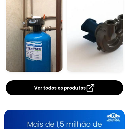
Ferro
Ferro E Manganês
Filtro Para Remoção
Líquido
De Ferro Na Água
Neutralizador De
Ferrugem
Ver todos os produtos