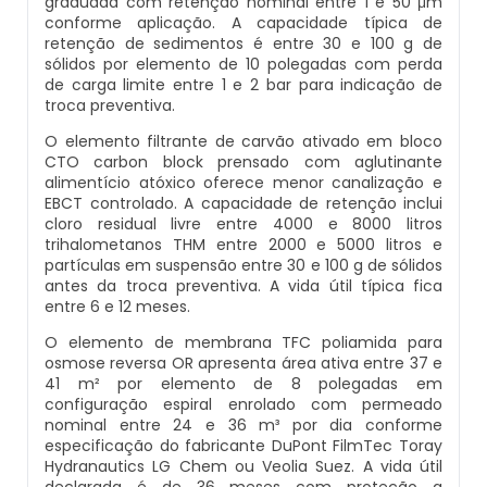
graduada com retenção nominal entre 1 e 50 μm
Artesiano
conforme aplicação. A capacidade típica de
Laboratório Para Análise De Água Potável
Fabricante De Desmineralizador De Água
retenção de sedimentos é entre 30 e 100 g de
sólidos por elemento de 10 polegadas com perda
Sistema De Tratamento De Água Osmose
de carga limite entre 1 e 2 bar para indicação de
Laudo De Análise De Água Potável
Desmineralizador De Água Portátil
Reversa
troca preventiva.
O elemento filtrante de carvão ativado em bloco
Onde Fazer Análise De Água Em Sp
Distribuidor De Abrandador
Tratamento De Água De Caldeiras
CTO carbon block prensado com aglutinante
Industriais
alimentício atóxico oferece menor canalização e
Quanto Custa Para Fazer Análise De Agua
Fabricante De Resina De Troca Iônica
EBCT controlado. A capacidade de retenção inclui
cloro residual livre entre 4000 e 8000 litros
Tratamento De Água De Trocador De Calor
trihalometanos THM entre 2000 e 5000 litros e
Quanto Custa Uma Análise De Água De
Fabricantes De Abrandadores
partículas em suspensão entre 30 e 100 g de sólidos
Poço
antes da troca preventiva. A vida útil típica fica
Tratamento De Água Para Caldeira A Vapor
entre 6 e 12 meses.
Filtro De Água Osmose Reversa
Teste De Água Potável
O elemento de membrana TFC poliamida para
Tratamento De Água Para Caldeiras
osmose reversa OR apresenta área ativa entre 37 e
Filtro De Osmose Reversa
41 m² por elemento de 8 polegadas em
configuração espiral enrolado com permeado
Tratamento Químico De Água Para
nominal entre 24 e 36 m³ por dia conforme
Filtro Desferrizador
Caldeiras
especificação do fabricante DuPont FilmTec Toray
Hydranautics LG Chem ou Veolia Suez. A vida útil
Abrandador
declarada é de 36 meses com proteção a