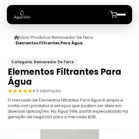
Início
Produtos
Removedor De Ferro
Início
Elementos Filtrantes Para Água
Quem Somos
Categoria: Removedor De Ferro
Elementos Filtrantes Para
Produtos
Água
Analisador De Leite
Anuncie
4.9 satisfação
O mercado de Elementos Filtrantes Para Água é amplo e
Analisador De Leite
Analisador De Particulas
conta com produtos e serviços que podem ser úteis em
diversas aplicações. No Água Ville, portal especializado na
geração de negócios para o mercado B2B.
Analisador De Leite Ekomilk
Analisador De Partículas Para Comprar
Analise De Agua
Analisador De Leite Lactoscan Mcc
Contador De Agua Particular
Análise De Água
Analise De Efluentes