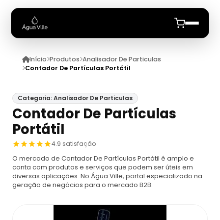
Início
Produtos
Analisador De Particulas
Início
Contador De Partículas Portátil
Quem Somos
Categoria: Analisador De Particulas
Contador De Partículas
Produtos
Portátil
Analisador De Leite
Anuncie
4.9 satisfação
O mercado de Contador De Partículas Portátil é amplo e
Analisador De Leite
Analisador De Particulas
conta com produtos e serviços que podem ser úteis em
diversas aplicações. No Água Ville, portal especializado na
geração de negócios para o mercado B2B.
Analisador De Leite Ekomilk
Analisador De Partículas Para Comprar
Analise De Agua
Analisador De Leite Lactoscan Mcc
Contador De Agua Particular
Análise De Água
Analise De Efluentes