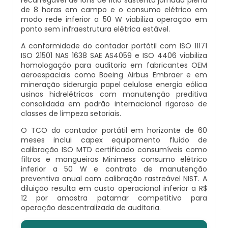
Venda De Osmose Reversa
de 8 horas em campo e o consumo elétrico em
modo rede inferior a 50 W viabiliza operação em
Desmineralizador
Carvão Ativado Granulado
ponto sem infraestrutura elétrica estável.
A conformidade do contador portátil com ISO 11171
Filtro De Agua Alta Vazão
Comprar Filtro De Osmose Reversa
ISO 21501 NAS 1638 SAE AS4059 e ISO 4406 viabiliza
homologação para auditoria em fabricantes OEM
aeroespaciais como Boeing Airbus Embraer e em
Filtro De Fibra De Vidro
Distribuidor De Osmose Reversa
mineração siderurgia papel celulose energia eólica
usinas hidrelétricas com manutenção preditiva
consolidada em padrão internacional rigoroso de
Filtro De Água Industrial
Distribuidor De Osmose Reversa De
classes de limpeza setoriais.
Tratamento De Água
O TCO do contador portátil em horizonte de 60
Filtro De Água Industrial Preço
meses inclui capex equipamento fluido de
Filtro Para Poço Artesiano Com Carvão
calibração ISO MTD certificado consumíveis como
Ativado
Filtro De Água Para Indústria
filtros e mangueiras Minimess consumo elétrico
inferior a 50 W e contrato de manutenção
preventiva anual com calibração rastreável NIST. A
Membrana De Osmose Reversa
Filtro De Água Para Poço Artesiano
diluição resulta em custo operacional inferior a R$
12 por amostra patamar competitivo para
operação descentralizada de auditoria.
Osmose Reversa
Filtro De Água Para Poço Artesiano Preço