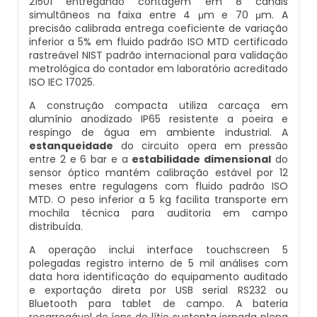
21501 entregando contagem em 8 canais
Artesiano
simultâneos na faixa entre 4 μm e 70 μm. A
Laboratório Para Análise De Água Potável
Fabricante De Desmineralizador De Água
precisão calibrada entrega coeficiente de variação
inferior a 5% em fluido padrão ISO MTD certificado
Sistema De Tratamento De Água Osmose
rastreável NIST padrão internacional para validação
Laudo De Análise De Água Potável
Desmineralizador De Água Portátil
Reversa
metrológica do contador em laboratório acreditado
ISO IEC 17025.
Onde Fazer Análise De Água Em Sp
Distribuidor De Abrandador
Tratamento De Água De Caldeiras
A construção compacta utiliza carcaça em
Industriais
alumínio anodizado IP65 resistente a poeira e
Quanto Custa Para Fazer Análise De Agua
Fabricante De Resina De Troca Iônica
respingo de água em ambiente industrial. A
estanqueidade
do circuito opera em pressão
Tratamento De Água De Trocador De Calor
entre 2 e 6 bar e a
estabilidade dimensional
do
Quanto Custa Uma Análise De Água De
Fabricantes De Abrandadores
sensor óptico mantém calibração estável por 12
Poço
meses entre regulagens com fluido padrão ISO
Tratamento De Água Para Caldeira A Vapor
MTD. O peso inferior a 5 kg facilita transporte em
Filtro De Água Osmose Reversa
mochila técnica para auditoria em campo
Teste De Água Potável
distribuída.
Tratamento De Água Para Caldeiras
Filtro De Osmose Reversa
A operação inclui interface touchscreen 5
polegadas registro interno de 5 mil análises com
Tratamento Químico De Água Para
data hora identificação do equipamento auditado
Filtro Desferrizador
Caldeiras
e exportação direta por USB serial RS232 ou
Bluetooth para tablet de campo. A bateria
Abrandador
recarregável de íons de lítio sustenta jornada plena