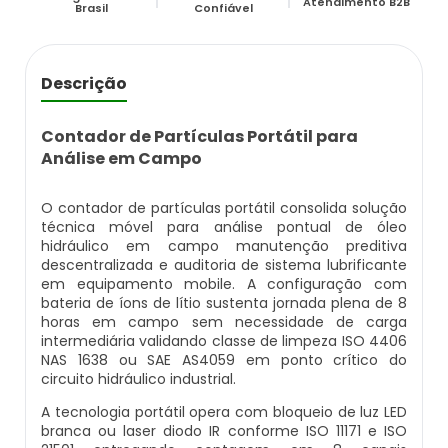
Estação Compacta De Tratamento De
Atendimento B2B
Empresa De Análise De Água
Abrandador Residencial
Filtro Deionizador Aquário
Filtro Para Remover Ferro E Manganês
Brasil
Confiável
Efluentes Industriais
Empresas Que Fazem Análise De Água
Abrandador Manual
Deionizador Permution Manual
Filtro Para Remoção De Ferro Na Água
Laboratório Análise De Efluentes
Descrição
Kit Análise De Agua Doce
Desmineralizador De Água
Deionizador De Ar
Líquido Neutralizador De Ferrugem
Laboratório De Análise De Efluentes
Contador de Partículas Portátil para
Análise em Campo
Kit Análise De Água Piscicultura
Desmineralizador De Água Industrial
Deionizador A Venda
Elemento Filtrante Para Remoção De Ferro
Laboratório De Análise De Efluentes Em Sp
O contador de partículas portátil consolida solução
Kit Análise De Agua Piscina
Desmineralizador Industrial
Onde Comprar Deionizador
Removedor De Tinta Óleo Em Ferro
técnica móvel para análise pontual de óleo
Estação De Tratamento De Efluentes Ete Sp
hidráulico em campo manutenção preditiva
descentralizada e auditoria de sistema lubrificante
Kit Para Análise De Água
Desmineralizador Preço
Preço De Deionizador
Removedor De Tinta Ferro
em equipamento mobile. A configuração com
Ete Estação De Tratamento De Efluentes Sp
bateria de íons de lítio sustenta jornada plena de 8
Laboratorio Análise Agua
Desmineralizador De Água Preço
Deionizador Em Sp
Removedor De Ferrugem De Ferro
horas em campo sem necessidade de carga
Ete Efluentes
intermediária validando classe de limpeza ISO 4406
NAS 1638 ou SAE AS4059 em ponto crítico do
Laboratório Análise De Água
Filtro Abrandador Preço
Comprar Deionizador De Água
Elemento Filtrante Cartucho
circuito hidráulico industrial.
Resinas De Troca Iônica Para Deionizadores
A tecnologia portátil opera com bloqueio de luz LED
Laboratório De Análise De Água
Filtro Abrandador Residencial
Deionizador Industrial
Elementos Filtrantes Para Água
branca ou laser diodo IR conforme ISO 11171 e ISO
Sistema De Tratamento De Água De Poço