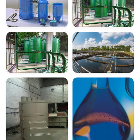
Empresa De
Empresa
Tratamento De
Tratamento De
Efluentes
Efluentes
Empresas De
Empresas
Tratamento De
Tratamento De
Efluentes Em Sp
Efluentes Industriais