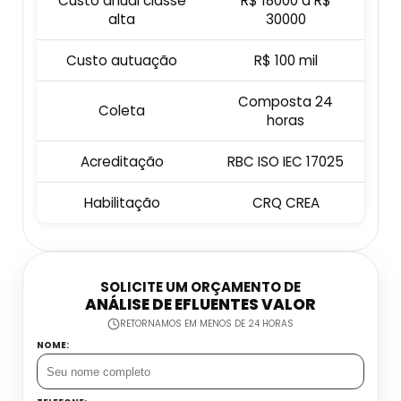
Custo anual classe
R$ 18000 a R$
Osmose Reversa Dessalinização
Filtro Para Ferro Na Água
alta
30000
Osmose Reversa Industrial
Custo autuação
R$ 100 mil
Filtro Para Poço Artesiano Alta Vazão
Composta 24
Osmose Reversa Industrial A Venda
Filtro Para Remoção De Ferro
Coleta
horas
Estação De Tratamento De Água Eta
Filtro Para Remoção De Fluoreto
Acreditação
RBC ISO IEC 17025
Estação De Tratamento De Água Industrial
Filtros Para Estação De Tratamento De
Habilitação
CRQ CREA
Água
Estação Tratamento De Água
SOLICITE UM ORÇAMENTO DE
Estação Tratamento De Água Compacta
ANÁLISE DE EFLUENTES VALOR
RETORNAMOS EM MENOS DE 24 HORAS
NOME: