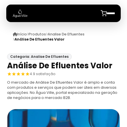
Início
Produtos
Analise De Efluentes
Início
Análise De Efluentes Valor
Quem Somos
Categoria: Analise De Efluentes
Análise De Efluentes Valor
Produtos
4.9 satisfação
Analisador De Leite
Anuncie
O mercado de Análise De Efluentes Valor é amplo e conta
com produtos e serviços que podem ser úteis em diversas
aplicações. No Água Ville, portal especializado na geração
Analisador De Leite
Analisador De Particulas
de negócios para o mercado B2B.
Analisador De Leite Ekomilk
Analisador De Partículas Para Comprar
Analise De Agua
Analisador De Leite Lactoscan Mcc
Contador De Agua Particular
Análise De Água
Analise De Efluentes