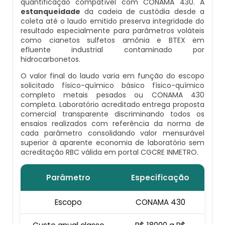
Venda De Osmose Reversa
quantificação compatível com CONAMA 430. A
estanqueidade
da cadeia de custódia desde a
coleta até o laudo emitido preserva integridade do
Desmineralizador
Carvão Ativado Granulado
resultado especialmente para parâmetros voláteis
como cianetos sulfetos amônia e BTEX em
efluente industrial contaminado por
Filtro De Agua Alta Vazão
Comprar Filtro De Osmose Reversa
hidrocarbonetos.
O valor final do laudo varia em função do escopo
Filtro De Fibra De Vidro
Distribuidor De Osmose Reversa
solicitado físico-químico básico físico-químico
completo metais pesados ou CONAMA 430
Filtro De Água Industrial
completa. Laboratório acreditado entrega proposta
Distribuidor De Osmose Reversa De
comercial transparente discriminando todos os
Tratamento De Água
ensaios realizados com referência da norma de
Filtro De Água Industrial Preço
cada parâmetro consolidando valor mensurável
Filtro Para Poço Artesiano Com Carvão
superior à aparente economia de laboratório sem
acreditação RBC válida em portal CGCRE INMETRO.
Ativado
Filtro De Água Para Indústria
Parâmetro
Especificação
Membrana De Osmose Reversa
Filtro De Água Para Poço Artesiano
Escopo
CONAMA 430
Osmose Reversa
Filtro De Água Para Poço Artesiano Preço