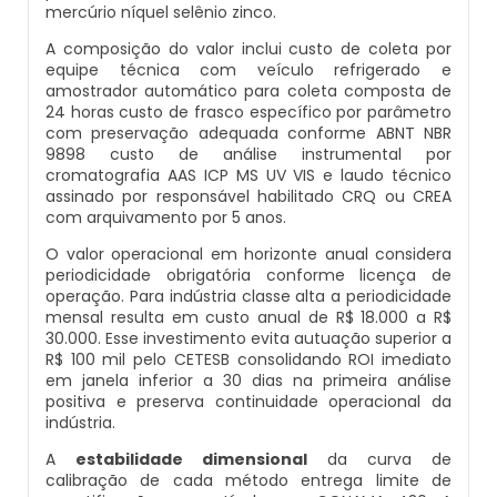
mercúrio níquel selênio zinco.
Artesiano
Laboratório Para Análise De Água Potável
Fabricante De Desmineralizador De Água
A composição do valor inclui custo de coleta por
equipe técnica com veículo refrigerado e
Sistema De Tratamento De Água Osmose
Laudo De Análise De Água Potável
Desmineralizador De Água Portátil
amostrador automático para coleta composta de
Reversa
24 horas custo de frasco específico por parâmetro
com preservação adequada conforme ABNT NBR
Onde Fazer Análise De Água Em Sp
Distribuidor De Abrandador
9898 custo de análise instrumental por
Tratamento De Água De Caldeiras
cromatografia AAS ICP MS UV VIS e laudo técnico
Industriais
assinado por responsável habilitado CRQ ou CREA
Quanto Custa Para Fazer Análise De Agua
Fabricante De Resina De Troca Iônica
com arquivamento por 5 anos.
Tratamento De Água De Trocador De Calor
O valor operacional em horizonte anual considera
Quanto Custa Uma Análise De Água De
Fabricantes De Abrandadores
periodicidade obrigatória conforme licença de
Poço
operação. Para indústria classe alta a periodicidade
Tratamento De Água Para Caldeira A Vapor
mensal resulta em custo anual de R$ 18.000 a R$
Filtro De Água Osmose Reversa
30.000. Esse investimento evita autuação superior a
Teste De Água Potável
Tratamento De Água Para Caldeiras
R$ 100 mil pelo CETESB consolidando ROI imediato
Filtro De Osmose Reversa
em janela inferior a 30 dias na primeira análise
positiva e preserva continuidade operacional da
Tratamento Químico De Água Para
indústria.
Filtro Desferrizador
Caldeiras
A
estabilidade dimensional
da curva de
calibração de cada método entrega limite de
Abrandador