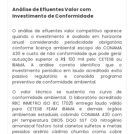
Estação Compacta De Tratamento De
Empresa De Análise De Água
Abrandador Residencial
Filtro Deionizador Aquário
Filtro Para Remover Ferro E Manganês
Efluentes Industriais
Análise de Efluentes Valor com
Investimento de Conformidade
Empresas Que Fazem Análise De Água
Abrandador Manual
Deionizador Permution Manual
Filtro Para Remoção De Ferro Na Água
Laboratório Análise De Efluentes
O análise de efluentes valor competitivo aparece
Kit Análise De Agua Doce
Desmineralizador De Água
Deionizador De Ar
Líquido Neutralizador De Ferrugem
quando o investimento é avaliado em horizonte
Laboratório De Análise De Efluentes
anual considerando periodicidade obrigatória
conforme licença ambiental escopo da CONAMA
Kit Análise De Água Piscicultura
Desmineralizador De Água Industrial
Deionizador A Venda
Elemento Filtrante Para Remoção De Ferro
430 e custo de não conformidade que pode gerar
Laboratório De Análise De Efluentes Em Sp
autuação superior a R$ 100 mil pelo CETESB ou
Kit Análise De Agua Piscina
Desmineralizador Industrial
Onde Comprar Deionizador
Removedor De Tinta Óleo Em Ferro
IBAMA. A análise correta identifica que o
Estação De Tratamento De Efluentes Ete Sp
investimento periódico em laudo acreditado evita
passivo regulatório e consolida programa
Kit Para Análise De Água
Desmineralizador Preço
Preço De Deionizador
Removedor De Tinta Ferro
preventivo de conformidade ambiental.
Ete Estação De Tratamento De Efluentes Sp
O valor técnico se sustenta na curva de
Laboratorio Análise Agua
Desmineralizador De Água Preço
Deionizador Em Sp
Removedor De Ferrugem De Ferro
conformidade ambiental. O laboratório acreditado
Ete Efluentes
RBC INMETRO ISO IEC 17025 entrega laudo válido
para CETESB FEAM IBAMA e demais órgãos
Laboratório Análise De Água
Filtro Abrandador Preço
Comprar Deionizador De Água
Elemento Filtrante Cartucho
ambientais estaduais cobrindo CONAMA 430 com
Resinas De Troca Iônica Para Deionizadores
pH temperatura DBO5 DQO SST OG nitrogênio
amoniacal fósforo total cianetos sulfetos e metais
Laboratório De Análise De Água
Filtro Abrandador Residencial
Deionizador Industrial
Elementos Filtrantes Para Água
pesados arsênio cádmio chumbo cromo cobre
Sistema De Tratamento De Água De Poço